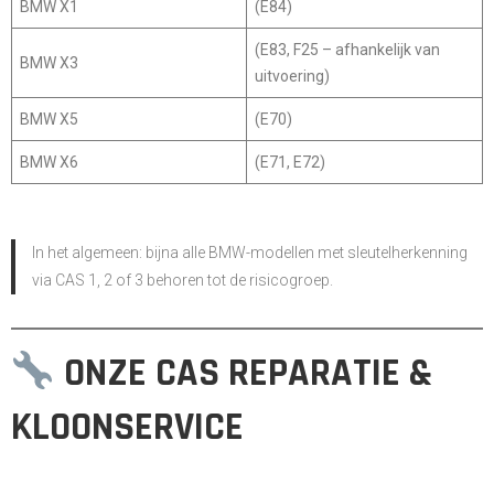
BMW X1
(E84)
(E83, F25 – afhankelijk van
BMW X3
uitvoering)
BMW X5
(E70)
BMW X6
(E71, E72)
In het algemeen:
bijna alle BMW-modellen met sleutelherkenning
via CAS 1, 2 of 3 behoren tot de risicogroep.
ONZE CAS REPARATIE &
KLOONSERVICE