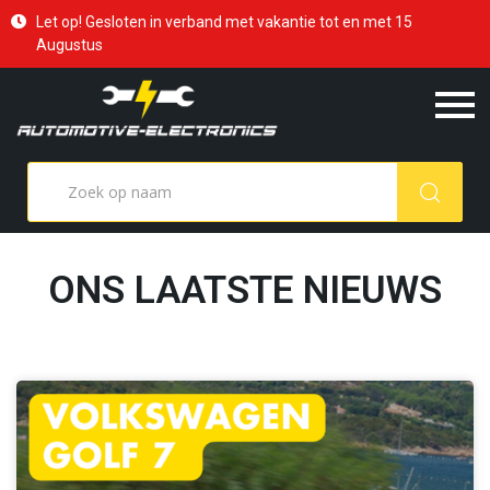
Let op! Gesloten in verband met vakantie tot en met 15
Augustus
ONS LAATSTE NIEUWS