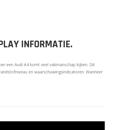
PLAY INFORMATIE.
 van een Audi A4 komt veel vakmanschap kijken. Dit
, brandstofniveau en waarschuwingsindicatoren. Wanneer