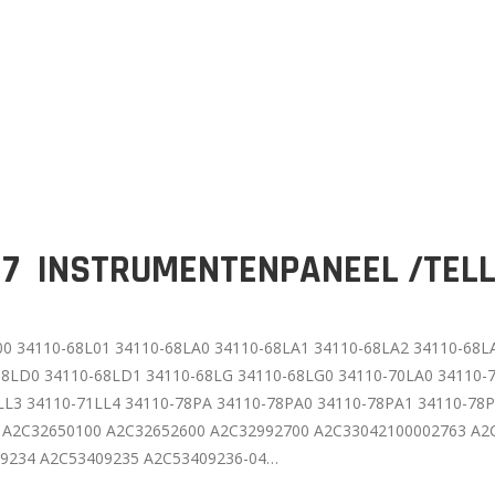
017 INSTRUMENTENPANEEL /TEL
0 34110-68L01 34110-68LA0 34110-68LA1 34110-68LA2 34110-68L
68LD0 34110-68LD1 34110-68LG 34110-68LG0 34110-70LA0 34110-7
LL3 34110-71LL4 34110-78PA 34110-78PA0 34110-78PA1 34110-78
 A2C32650100 A2C32652600 A2C32992700 A2C33042100002763 A2
09234 A2C53409235 A2C53409236-04…