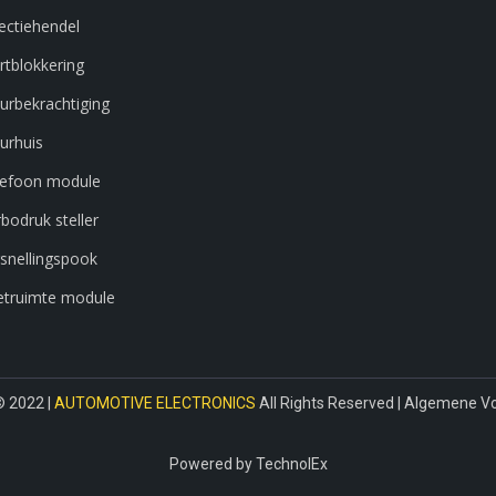
ectiehendel
rtblokkering
urbekrachtiging
urhuis
lefoon module
bodruk steller
snellingspook
etruimte module
© 2022 |
AUTOMOTIVE ELECTRONICS
All Rights Reserved |
Algemene V
Powered by
TechnolEx