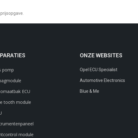
prijsopgave.
PARATIES
ONZE WEBSITES
s pomp
Opel ECU Specialist
rbagmodule
Automotive Electronics
tomaatbak ECU
Blue & Me
ue tooth module
U
strumentenpaneel
htcontrol module