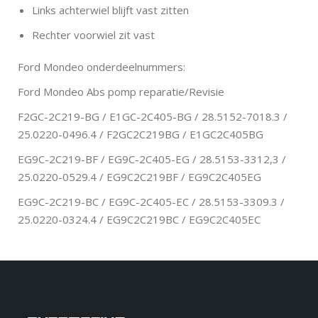
Links achterwiel blijft vast zitten
Rechter voorwiel zit vast
Ford Mondeo onderdeelnummers:
Ford Mondeo Abs pomp reparatie/Revisie
F2GC-2C219-BG / E1GC-2C405-BG / 28.5152-7018.3 /
25.0220-0496.4 / F2GC2C219BG / E1GC2C405BG
EG9C-2C219-BF / EG9C-2C405-EG / 28.5153-3312,3 /
25.0220-0529.4 / EG9C2C219BF / EG9C2C405EG
EG9C-2C219-BC / EG9C-2C405-EC / 28.5153-3309.3 /
25.0220-0324.4 / EG9C2C219BC / EG9C2C405EC