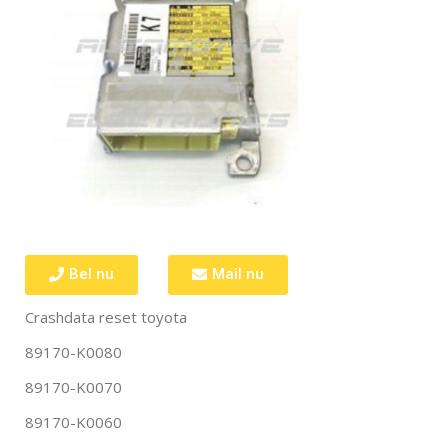
Bel nu
Mail nu
Crashdata reset toyota
89170-K0080
89170-K0070
89170-K0060