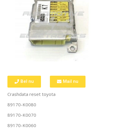
Bel nu
Mail nu
Crashdata reset toyota
89170-K0080
89170-K0070
89170-K0060