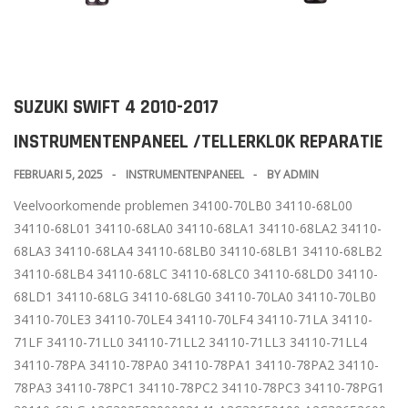
SUZUKI SWIFT 4 2010-2017
INSTRUMENTENPANEEL /TELLERKLOK REPARATIE
FEBRUARI 5, 2025
INSTRUMENTENPANEEL
BY
ADMIN
Veelvoorkomende problemen 34100-70LB0 34110-68L00
34110-68L01 34110-68LA0 34110-68LA1 34110-68LA2 34110-
68LA3 34110-68LA4 34110-68LB0 34110-68LB1 34110-68LB2
34110-68LB4 34110-68LC 34110-68LC0 34110-68LD0 34110-
68LD1 34110-68LG 34110-68LG0 34110-70LA0 34110-70LB0
34110-70LE3 34110-70LE4 34110-70LF4 34110-71LA 34110-
71LF 34110-71LL0 34110-71LL2 34110-71LL3 34110-71LL4
34110-78PA 34110-78PA0 34110-78PA1 34110-78PA2 34110-
78PA3 34110-78PC1 34110-78PC2 34110-78PC3 34110-78PG1