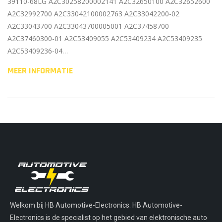
39110-68LG A2C30258200002141 A2C32650100 A2C32652600
A2C32992700 A2C33042100002763 A2C33042200-02
A2C33043700 A2C33043700005001 A2C37458700
A2C37460300-01 A2C53409055 A2C53409234 A2C53409235
A2C53409236-04…
MEER INFORMATIE
Welkom bij HB Automotive-Electronics. HB Automotive-
Electronics is de specialist op het gebied van elektronische auto