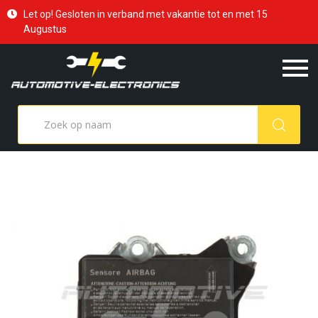
Let op! Gesloten in verband met vakantie tot en met 15
Augustus