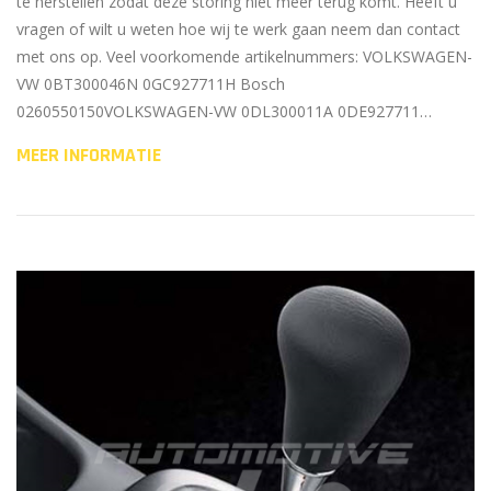
te herstellen zodat deze storing niet meer terug komt. Heeft u
vragen of wilt u weten hoe wij te werk gaan neem dan contact
met ons op. Veel voorkomende artikelnummers: VOLKSWAGEN-
VW 0BT300046N 0GC927711H Bosch
0260550150VOLKSWAGEN-VW 0DL300011A 0DE927711…
MEER INFORMATIE