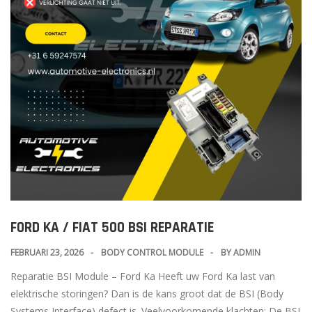
FORD KA / FIAT 500 BSI REPARATIE
FEBRUARI 23, 2026
BODY CONTROL MODULE
BY
ADMIN
Reparatie BSI Module – Ford Ka Heeft uw Ford Ka last van
elektrische storingen? Dan is de kans groot dat de BSI (Body
Systems Interface) defect is. Veelvoorkomende klachten: De BSI